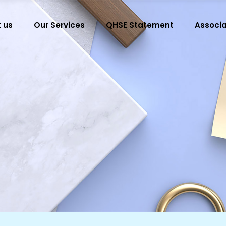
 us
Our Services
QHSE Statement
Associa