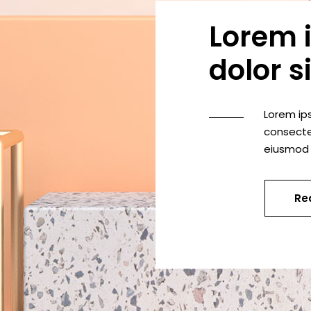
Lorem 
dolor s
Lorem ip
consectet
eiusmod 
Re