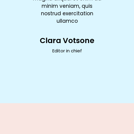
, quis
minim veniam, quis
minim
tation
nostrud exercitation
nostr
ullamco
ard
Clara Votsone
Timo
pher
Editor in chief