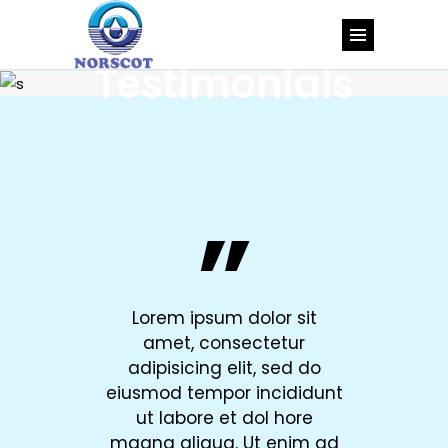
Testimonials
”
lor sit
Lorem ipsum dolor sit
Lorem 
tetur
amet, consectetur
amet
, sed do
adipisicing elit, sed do
adipisi
ncididunt
eiusmod tempor incididunt
eiusmod 
ol hore
ut labore et dol hore
ut lab
t enim ad
magna aliqua. Ut enim ad
magna al