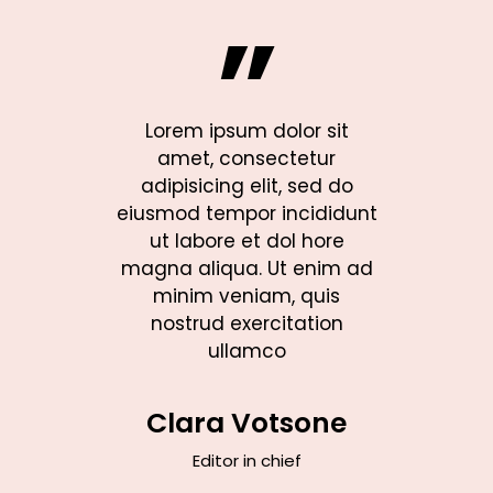
”
lor sit
Lorem ipsum dolor sit
Lorem 
tetur
amet, consectetur
amet
, sed do
adipisicing elit, sed do
adipisi
ncididunt
eiusmod tempor incididunt
eiusmod 
ol hore
ut labore et dol hore
ut lab
t enim ad
magna aliqua. Ut enim ad
magna al
, quis
minim veniam, quis
minim
tation
nostrud exercitation
nostr
ullamco
ard
Clara Votsone
Timo
pher
Editor in chief